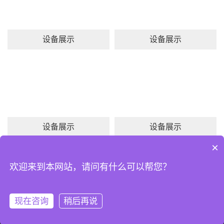
设备展示
设备展示
设备展示
设备展示
×
网站首页
关于我们
产品中心
案例展示
设备展示
荣誉
欢迎来到本网站，请问有什么可以帮您？
资质
新闻中心
联系我们
版权所有 © 吴江市精工铝字制造厂 |
苏ICP备2023024452号-1
现在咨询
稍后再说
电话
微信
产品
首页